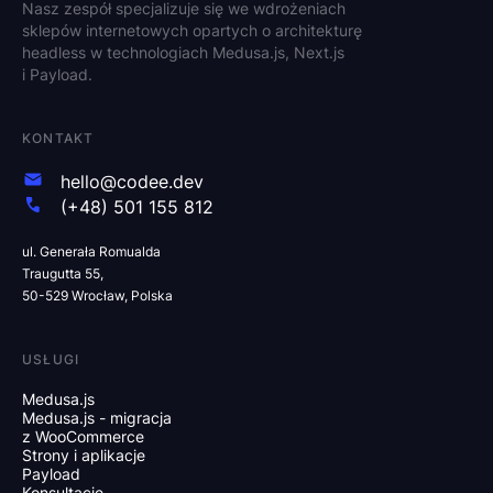
Nasz zespół specjalizuje się we wdrożeniach
sklepów internetowych opartych o architekturę
headless w technologiach Medusa.js, Next.js
i Payload.
KONTAKT
hello@codee.dev
(+48) 501 155 812
ul. Generała Romualda
Traugutta 55,
50-529 Wrocław, Polska
USŁUGI
Medusa.js
Medusa.js - migracja
z WooCommerce
Strony i aplikacje
Payload
Konsultacje