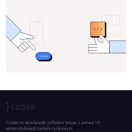
Codee to wrocławski software house z ponad 14-
letnim doświadczeniem rynkowym.